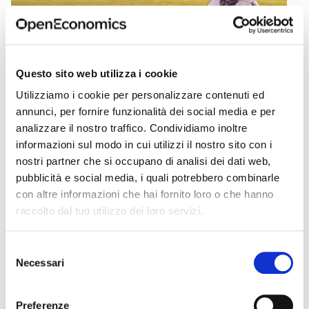
Questo sito web utilizza i cookie
Utilizziamo i cookie per personalizzare contenuti ed
VALUTAZIONI DI IMPATTO
annunci, per fornire funzionalità dei social media e per
analizzare il nostro traffico. Condividiamo inoltre
Quando manca la Nazionale, manca
informazioni sul modo in cui utilizzi il nostro sito con i
qualcosa a tutti
nostri partner che si occupano di analisi dei dati web,
pubblicità e social media, i quali potrebbero combinarle
Stima dei mancati impatti economici e sociali
con altre informazioni che hai fornito loro o che hanno
dovuti all'eliminazione dai Mondiali di calcio
raccolto dal tuo utilizzo dei loro servizi.
2026
April 28, 2026
Selezione
Necessari
del
consenso
Preferenze