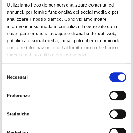
Utilizziamo i cookie per personalizzare contenuti ed
annunci, per fornire funzionalità dei social media e per
analizzare il nostro traffico. Condividiamo inoltre
informazioni sul modo in cui utilizzi il nostro sito con i
nostri partner che si occupano di analisi dei dati web,
pubblicità e social media, i quali potrebbero combinarle
con altre informazioni che hai fornito loro o che hanno
AZIENDA
raccolto dal tuo utilizzo dei loro servizi.
AI: un bel passo oltre la
Selezione
sperimentazione
Necessari
del
Il racconto del nostro percorso di adozione
consenso
dell'intelligenza artificiale: cosa abbiamo
Preferenze
testato, scartato e tenuto
August 5, 2026
Statistiche
Marketing