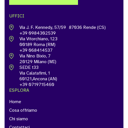
UFFICI
Via J. F. Kennedy, 57/59 87036 Rende (CS)
+39 0984302539
Via Vitorchiano, 123
00189 Roma (RM)
+39 068414537
Via Nino Bixio, 7
20129 Milano (MI)
SEDE t33
Via Calatafimi, 1
60121,Ancona (AN)
+39 0719715460
ESPLORA
Home
Cosa offriamo
Chi siamo
Contattaci