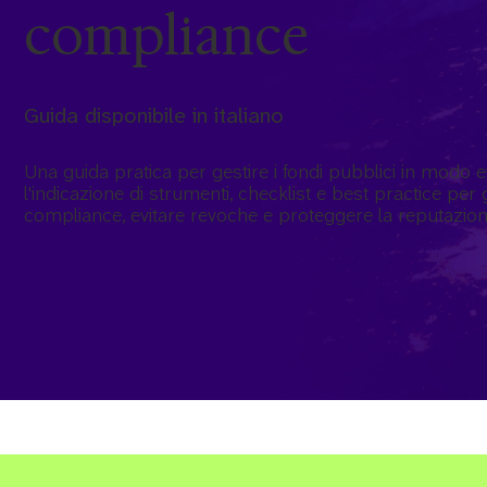
compliance
Guida disponibile in italiano
Una guida pratica per gestire i fondi pubblici in modo e
l'indicazione di strumenti, checklist e best practice per 
compliance, evitare revoche e proteggere la reputazion