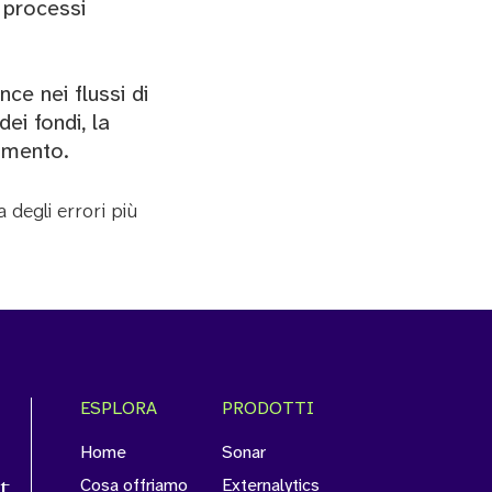
 processi
e nei flussi di
ei fondi, la
timento.
 degli errori più
ESPLORA
PRODOTTI
Home
Sonar
t.
Cosa offriamo
Externalytics