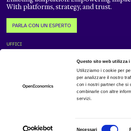
With platforms, strategy, and trust.
PARLA CON UN ESPERTO
UFFICI
Via J. F. Kennedy, 57/59
Via Vitorchiano, 123
87036 Rende (CS)
00189 Roma (RM)
Questo sito web utilizza i
+39 0984302539
+39 068414537
Utilizziamo i cookie per pe
Via Nino Bixio, 7
SEDE t33
per analizzare il nostro tra
20129 Milano (MI)
Via Calatafimi, 1
con i nostri partner che si
60121,Ancona (AN)
combinarle con altre inform
+39 0719715460
servizi.
© 2026 OpenEconomics | Partita Iva 12504821005
Privac
Selezione
Necessari