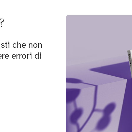
?
isti che non
e errori di