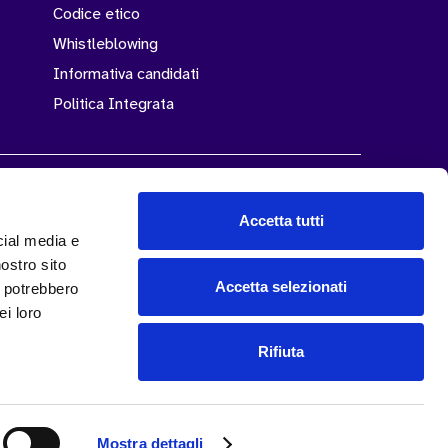
Codice etico
Whistleblowing
Informativa candidati
Politica Integrata
Accetta tutti
cial media e
Rating di legalità
nostro sito
Accetta selezionati
i potrebbero
ei loro
Rifiuta
Mostra dettagli