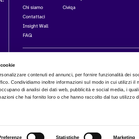
Chi siamo
Civiqa
Contattaci
Insight Wall
FAQ
CERTIFICAZIONI
 cookie
rsonalizzare contenuti ed annunci, per fornire funzionalità dei so
ffico. Condividiamo inoltre informazioni sul modo in cui utilizzi il 
 occupano di analisi dei dati web, pubblicità e social media, i qual
SEGUICI SU
azioni che hai fornito loro o che hanno raccolto dal tuo utilizzo d
y Policy
Cookie Policy
IT
EN
Preferenze
Statistiche
Marketing