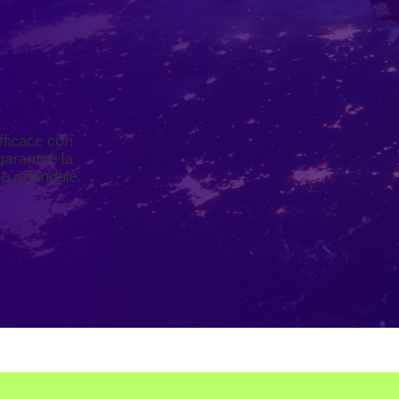
fficace con
garantire la
e aziendale.