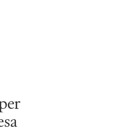
 per
esa