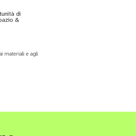
unità di
spazio &
i materiali e agli